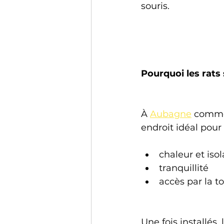
souris.
Pourquoi les rats
À 
Aubagne
 comme
endroit idéal pour 
chaleur et isol
tranquillité
accès par la to
Une fois installés