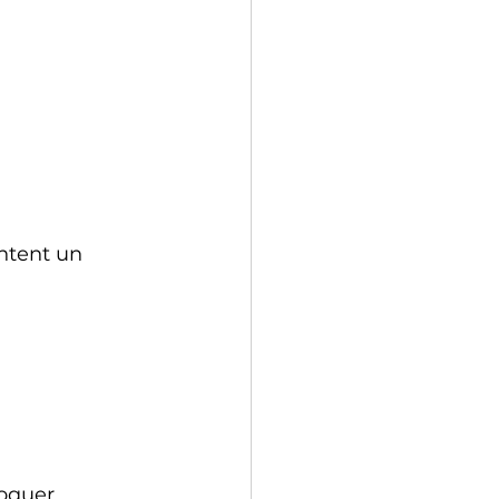
ntent un 
voquer 