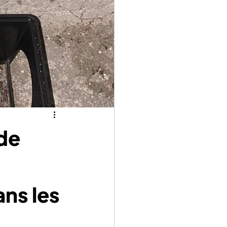
de
ns les