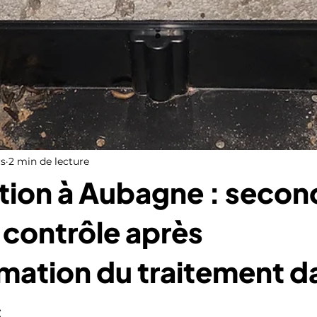
s
2 min de lecture
tion à Aubagne : secon
e contrôle après
ation du traitement da
s