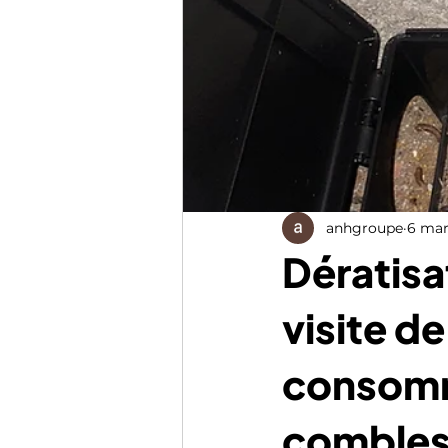
anhgroupe
6 mar
Dératisa
visite d
consomm
comble