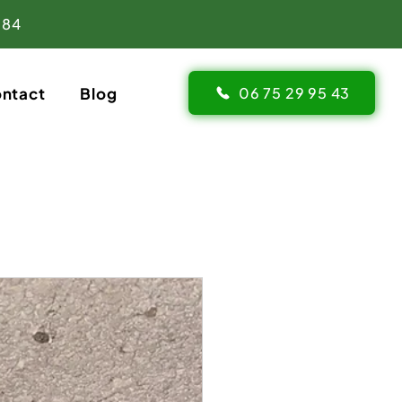
 84
ntact
Blog
06 75 29 95 43