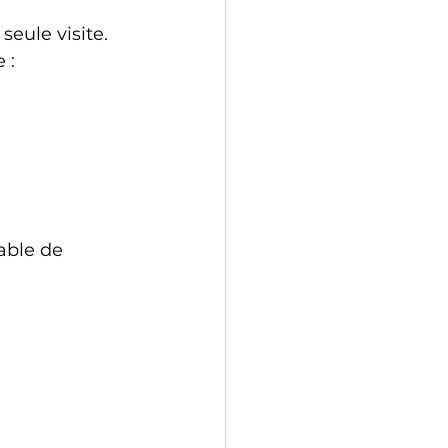
eule visite. 
 :
able de 