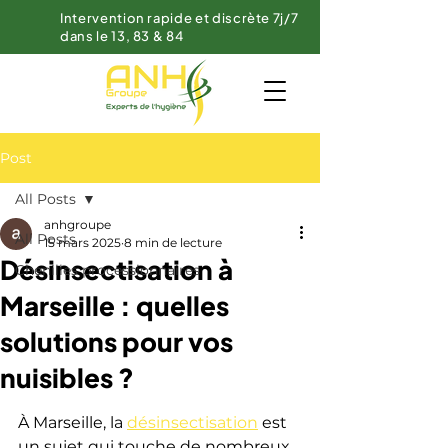
Intervention rapide et discrète 7j/7
dans le 13, 83 & 84
Post
All Posts
anhgroupe
All Posts
15 mars 2025
8 min de lecture
Désinsectisation à
Chenilles processionnaires
Marseille : quelles
solutions pour vos
nuisibles ?
À Marseille, la 
désinsectisation
 est 
un sujet qui touche de nombreux 