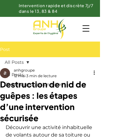
Intervention rapide et discrète 7j/7
dans le 13, 83 & 84
Post
All Posts
anhgroupe
All Posts
12 mai
3 min de lecture
Destruction de nid de
Chenilles processionnaires
guêpes : les étapes
d’une intervention
sécurisée
Découvrir une activité inhabituelle 
de volants autour de sa toiture ou 