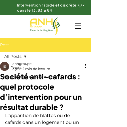
Intervention rapide et discrète 7j/7
dans le 13, 83 & 84
Post
All Posts
anhgroupe
All Posts
3 juin
2 min de lecture
Société anti-cafards :
Chenilles processionnaires
quel protocole
d’intervention pour un
résultat durable ?
L'apparition de blattes ou de 
cafards dans un logement ou un 