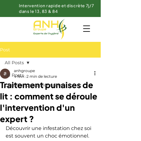
Intervention rapide et discrète 7j/7
dans le 13, 83 & 84
Post
All Posts
anhgroupe
All Posts
4 févr.
2 min de lecture
Traitement punaises de
Chenilles processionnaires
lit : comment se déroule
l'intervention d'un
expert ?
Découvrir une infestation chez soi 
est souvent un choc émotionnel. 