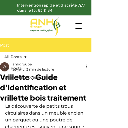
Intervention rapide et discrète 7j/7
dans le 13, 83 & 84
Post
All Posts
anhgroupe
All Posts
26 janv.
3 min de lecture
Vrillette : Guide
Chenilles processionnaires
d'identification et
vrillette bois traitement
La découverte de petits trous 
circulaires dans un meuble ancien, 
un parquet ou une poutre de 
charpente est souvent une source 